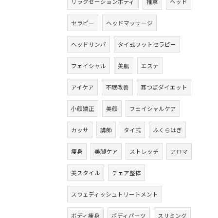
リラクゼーションボディ
推拿
ヘッド
セラピー
ヘッドマッサージ
ヘッドリンパ
タイ式フットセラピー
フェイシャル
美肌
エステ
アイケア
不眠改善
耳つぼダイエット
小顔矯正
美顔
フェイシャルケア
カッサ
講師
タイ式
ふくらはぎ
痩身
美脚ケア
ストレッチ
アロマ
美スタイル
チェア整体
スウェディッシュトリートメント
ボディ痩身
ボディパーツ
スリミング