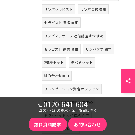
リンパセラピスト
リンパ資格 費用
セラピスト 資格 自宅
リンパマッサージ 通信講座 おすすめ
セラピスト 副業 資格
リンパケア 独学
2講座セット
選べるセット
組み合わせ自由
リラクゼーション資格 オンライン
0120-641-604
マッサージ 通信講座 おすすめ
12:00 〜 18:00 ※水・金・祝日は除く
ドライヘッドスパ 資格 自宅
無料資料請求
お問い合わせ
バリニーズ資格 通信