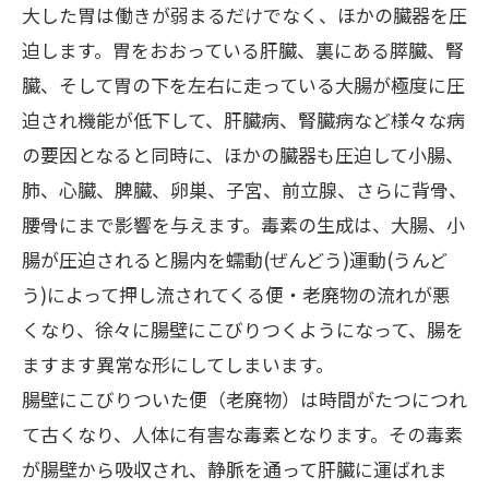
大した胃は働きが弱まるだけでなく、ほかの臓器を圧
迫します。胃をおおっている肝臓、裏にある膵臓、腎
臓、そして胃の下を左右に走っている大腸が極度に圧
迫され機能が低下して、肝臓病、腎臓病など様々な病
の要因となると同時に、ほかの臓器も圧迫して小腸、
肺、心臓、脾臓、卵巣、子宮、前立腺、さらに背骨、
腰骨にまで影響を与えます。毒素の生成は、大腸、小
腸が圧迫されると腸内を蠕動
(
ぜんどう
)
運動
(
うんど
う
)
によって押し流されてくる便・老廃物の流れが悪
くなり、徐々に腸壁にこびりつくようになって、腸を
ますます異常な形にしてしまいます。
腸壁にこびりついた便（老廃物）は時間がたつにつれ
て古くなり、人体に有害な毒素となります。その毒素
が腸壁から吸収され、静脈を通って肝臓に運ばれま