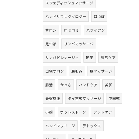
スウェディッシュマッサージ
ハンドリフレクソロジー
耳つぼ
サロン
ロミロミ
ハワイアン
足つぼ
リンパマッサージ
リンパドレナージュ
開業
家族ケア
自宅サロン
腸もみ
腸マッサージ
腸活
かっさ
ハンドケア
美脚
骨盤矯正
タイ古式マッサージ
中国式
小顔
ホットストーン
フットケア
ハンドマッサージ
デトックス