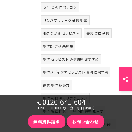
女性 資格 自宅サロン
リンパマッサージ 通信 効率
働きながら セラピスト
美容 資格 通信
整体師 資格 未経験
整体 セラピスト 通信講座 おすすめ
整体ボディケアセラピスト 資格 自宅学習
副業 整体 始め方
整体 転職 キャリアチェンジ
0120-641-604
12:00 〜 18:00 ※水・金・祝日は除く
整体 独立 開業
整体師 資格 難易度
無料資料請求
お問い合わせ
自宅サロン 開業 手順
骨盤矯正 技術 習得