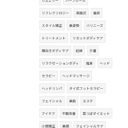
ジュエリー
ハーブボール
リフレクソロジー
英国式
猫背
スタイル矯正
美姿勢
バリニーズ
トリートメント
リセットボディケア
横向きボディケア
妊婦
介護
リラクゼーションボディ
推拿
ヘッド
セラピー
ヘッドマッサージ
ヘッドリンパ
タイ式フットセラピー
フェイシャル
美肌
エステ
アイケア
不眠改善
耳つぼダイエット
小顔矯正
美顔
フェイシャルケア