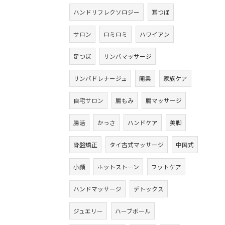
ハンドリフレクソロジー
耳つぼ
サロン
ロミロミ
ハワイアン
足つぼ
リンパマッサージ
リンパドレナージュ
開業
家族ケア
自宅サロン
腸もみ
腸マッサージ
腸活
かっさ
ハンドケア
美脚
骨盤矯正
タイ古式マッサージ
中国式
小顔
ホットストーン
フットケア
ハンドマッサージ
デトックス
ジュエリー
ハーブボール