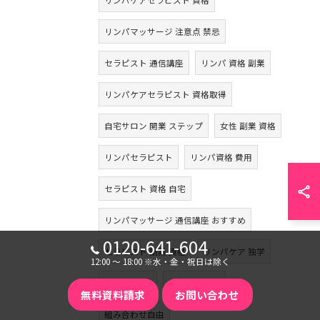
リンパケアセラピスト 資格
リンパマッサージ 注意点 禁忌
セラピスト 通信講座
リンパ 資格 副業
リンパケアセラピスト 資格取得
自宅サロン 開業 ステップ
女性 副業 資格
リンパセラピスト
リンパ資格 費用
セラピスト 資格 自宅
リンパマッサージ 通信講座 おすすめ
0120-641-604
セラピスト 副業 資格
リンパケア 独学
12:00 〜 18:00 ※水・金・祝日は除く
2講座セット
選べるセット
無料資料請求
お問い合わせ
組み合わせ自由