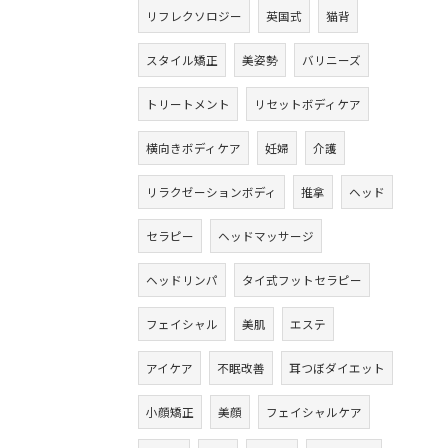
リフレクソロジー
英国式
猫背
スタイル矯正
美姿勢
バリニーズ
トリートメント
リセットボディケア
横向きボディケア
妊婦
介護
リラクゼーションボディ
推拿
ヘッド
セラピー
ヘッドマッサージ
ヘッドリンパ
タイ式フットセラピー
フェイシャル
美肌
エステ
アイケア
不眠改善
耳つぼダイエット
小顔矯正
美顔
フェイシャルケア