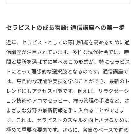
専門知識の重要性: セラピストとしてのスキ
ルアップ
成長を実感する瞬間: 通信講座で得られる実
セラピストの成長物語: 通信講座への第一歩
践的知識
近年、セラピストとしての専門知識を高めるために通
未来を拓くセラピスト: 新しい技術とトレン
信講座が注目されています。多忙な現代社会では、時
ドの習得
間と場所を選ばずに学べるこの形式が、特にセラピス
人を癒す力を高める: セラピスト通信講座の
トにとって理想的な選択肢となるのです。通信講座で
効果と成果
は、専門的な理論や実技を学ぶことができ、最新のト
レンドにもアクセス可能です。例えば、リラクゼーシ
ョン技術やアロマセラピー、痛み管理の手法など、さ
まざまな分野の最新情報を手に入れることができま
す。これは、セラピストのスキルを向上させるために
極めて重要な要素です。さらに、各自のペースで進め