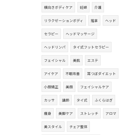
横向きボディケア
妊婦
介護
リラクゼーションボディ
推拿
ヘッド
セラピー
ヘッドマッサージ
ヘッドリンパ
タイ式フットセラピー
フェイシャル
美肌
エステ
アイケア
不眠改善
耳つぼダイエット
小顔矯正
美顔
フェイシャルケア
カッサ
講師
タイ式
ふくらはぎ
痩身
美脚ケア
ストレッチ
アロマ
美スタイル
チェア整体