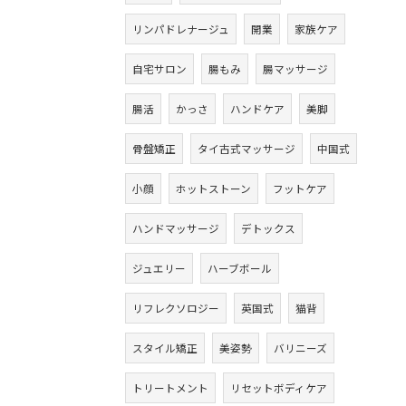
リンパドレナージュ
開業
家族ケア
自宅サロン
腸もみ
腸マッサージ
腸活
かっさ
ハンドケア
美脚
骨盤矯正
タイ古式マッサージ
中国式
小顔
ホットストーン
フットケア
ハンドマッサージ
デトックス
ジュエリー
ハーブボール
リフレクソロジー
英国式
猫背
スタイル矯正
美姿勢
バリニーズ
トリートメント
リセットボディケア