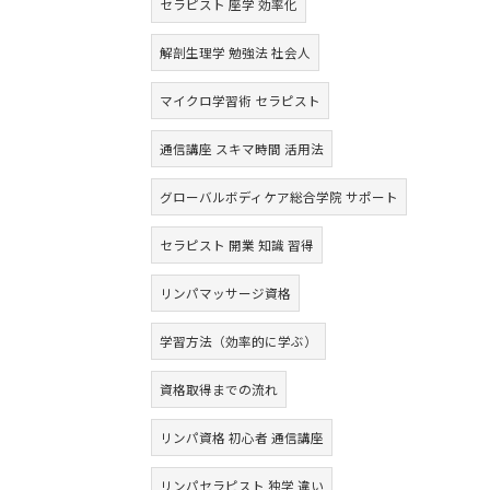
セラピスト 座学 効率化
解剖生理学 勉強法 社会人
マイクロ学習術 セラピスト
通信講座 スキマ時間 活用法
グローバルボディケア総合学院 サポート
セラピスト 開業 知識 習得
リンパマッサージ資格
学習方法（効率的に学ぶ）
資格取得までの流れ
リンパ資格 初心者 通信講座
リンパセラピスト 独学 違い