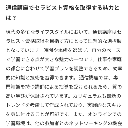
オンライン学習で広がるネットワーキングの
通信講座でセラピスト資格を取得する魅力と
可能性
は？
セラピスト資格取得に向けた通信講座の選び
方
現代の多忙なライフスタイルにおいて、通信講座はセ
ラピスト資格取得を目指す方にとって理想的な選択肢
学びを深めるためのヒントと実践法
となっています。時間や場所を選ばず、自分のペース
通信講座を始めて、理想のセラピストに近づ
で学習できる点が大きな魅力の一つです。仕事や家庭
こう！
の都合に合わせて学習プランを調整できるため、効率
的に知識と技術を習得できます。 通信講座では、専
門知識を持つ講師による指導を受けられるため、質の
高い学びが保証されています。カリキュラムも最新の
トレンドを考慮して作成されており、実践的なスキル
を身に付けることが可能です。また、オンラインでの
学習環境は、他の参加者とのネットワーキングの機会