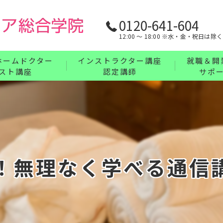
0120-641-604
12:00 〜 18:00 ※水・金・祝日は除く
ホームドクター
インストラクター講座
就職＆開
スト講座
認定講師
サポ
リンパ・ボディケア・整体・腸もみインストラ
業界最強の
フェイス・ヘッド・耳つぼインストラクターコ
充実の教育
講座について
ハンドインストラクターコース
る！無理なく学べる通信
フットインストラクターコース
まとめてお得なインストラクターセットコース
インストラクター講座について