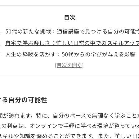
目次
50代の新たな挑戦：通信講座で見つける自分の可能
自宅で学ぶ楽しさ：忙しい日常の中でのスキルアッ
人生の経験を活かす：50代からの学びが与える影響
好きなジャンルに挑戦！無理なく続けられる理由
学びを通じて得る新しい仲間たち
50代からの学びで生活に彩りを加える方法
ける自分の可能性
始めよう！自分自身を再発見するための第一歩
時期が訪れます。特に、自分のペースで無理なく学ぶこと
大の利点は、オンラインで手軽に学べる環境が整ってい
スキルや知識を深めることができます。また、忙しい日