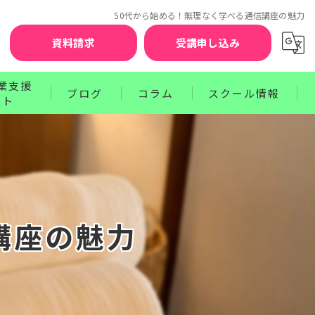
50代から始める！無理なく学べる通信講座の魅力
資料請求
受講申し込み
業支援
ブログ
コラム
スクール情報
ート
お知らせ
セラピスト賠償責任補償制度
クターコース
サポート
ワンポイントレッスン
講師紹介
ース
プログラム
受講前の不安を解消するQ&A
お申込みから資格取得までのステップ
講座の魅力
受講生の声
卒業生の声
受講料のお支払方法