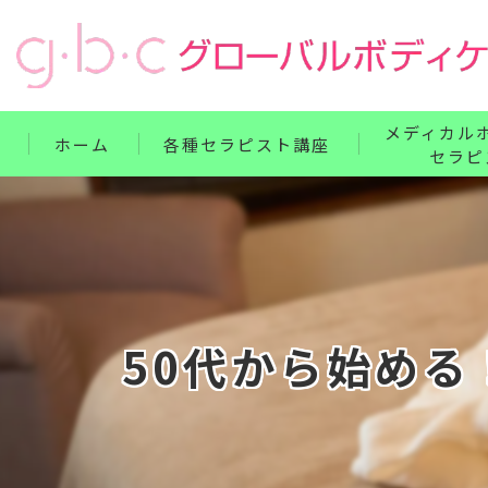
メディカル
ホーム
各種セラピスト講座
セラピ
リンパ・ボディケア整体コース
単科講座
フェイス・ヘッド・耳つぼコース
セット講座
ハンドコース
ホームドクター
フットコース
50代から始め
ベビー・腸もみコース
セット講座