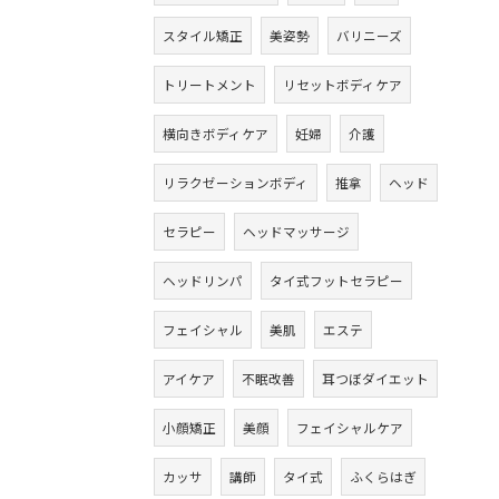
スタイル矯正
美姿勢
バリニーズ
トリートメント
リセットボディケア
横向きボディケア
妊婦
介護
リラクゼーションボディ
推拿
ヘッド
セラピー
ヘッドマッサージ
ヘッドリンパ
タイ式フットセラピー
フェイシャル
美肌
エステ
アイケア
不眠改善
耳つぼダイエット
小顔矯正
美顔
フェイシャルケア
カッサ
講師
タイ式
ふくらはぎ