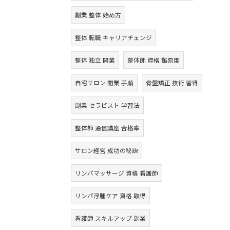
副業 整体 始め方
整体 転職 キャリアチェンジ
整体 独立 開業
整体師 資格 難易度
自宅サロン 開業 手順
骨盤矯正 技術 習得
副業 セラピスト 学習法
整体師 通信講座 合格率
サロン経営 成功の秘訣
リンパマッサージ 資格 看護師
リンパ浮腫ケア 資格 取得
看護師 スキルアップ 副業