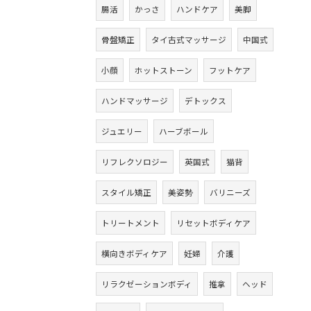
腸活
かっさ
ハンドケア
美脚
骨盤矯正
タイ古式マッサージ
中国式
小顔
ホットストーン
フットケア
ハンドマッサージ
デトックス
ジュエリー
ハーブボール
リフレクソロジー
英国式
猫背
スタイル矯正
美姿勢
バリニーズ
トリートメント
リセットボディケア
横向きボディケア
妊婦
介護
リラクゼーションボディ
推拿
ヘッド