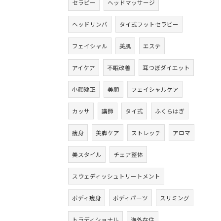
セラピー
ヘッドマッサージ
ヘッドリンパ
タイ式フットセラピー
フェイシャル
美肌
エステ
アイケア
不眠改善
耳つぼダイエット
小顔矯正
美顔
フェイシャルケア
カッサ
講師
タイ式
ふくらはぎ
痩身
美脚ケア
ストレッチ
アロマ
美スタイル
チェア整体
スウェディッシュトリートメント
ボディ痩身
ボディパーツ
スリミング
トラディショナル
海外在住